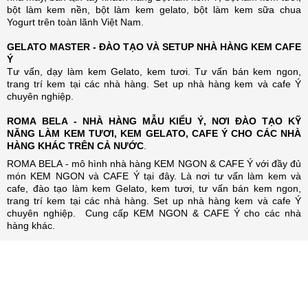
bột làm kem nền, bột làm kem gelato, bột làm kem sữa chua
Yogurt trên toàn lãnh Việt Nam.
GELATO MASTER - ĐÀO TẠO VÀ SETUP NHÀ HÀNG KEM CAFE
Ý
Tư vấn, dạy làm kem Gelato, kem tươi. Tư vấn bán kem ngon,
trang trí kem tại các nhà hàng. Set up nhà hàng kem và cafe Ý
chuyên nghiệp.
ROMA BELA - NHÀ HÀNG MẪU KIỂU Ý, NƠI ĐÀO TẠO KỸ
NĂNG LÀM KEM TƯƠI, KEM GELATO, CAFE Ý CHO CÁC NHÀ
HÀNG KHÁC TRÊN CẢ NƯỚC
.
ROMA BELA - mô hình nhà hàng KEM NGON & CAFE Ý với đầy đủ
món KEM NGON và CAFE Ý tại đây. Là nơi tư vấn làm kem và
cafe, đào tạo làm kem Gelato, kem tươi, tư vấn bán kem ngon,
trang trí kem tại các nhà hàng. Set up nhà hàng kem và cafe Ý
chuyên nghiệp. Cung cấp KEM NGON & CAFE Ý cho các nhà
hàng khác.