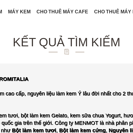
M
MÁY KEM
CHO THUÊ MÁY CAFE
CHO THUÊ MÁY
KẾT QUẢ TÌM KIẾM
AROMITALIA
m cao cấp, nguyên liệu làm kem Ý lâu đời nhất cho
2 t
em tươi, bột làm kem Gelato, kem sữa chua Yogurt, hươn
quốc gia trên thế giới.
Công ty MENMOT là nhà phân ph
m
như
Bột làm kem tươi
,
Bột làm kem cứng
,
Nguyên l