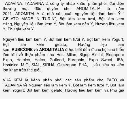
TADAVINA. TADAVINA là công ty nhập khẩu, phân phối, đại diện
thương mại độc quyền cho AROMITALIA từ năm
2021. AROMITALIA là nhà sản xuất nguyên liệu làm kem Ý “
GELATO MADE IN TURIN”, Bột làm kem tươi, Bột làm kem
cứng, Nguyên liệu làm kem Ý, Bột làm kem nền Ý, Hương liệu kem
Ý, Phụ gia kem Ý.
Nguyên liệu làm kem Ý, Bột làm kem tươi Ý, Bột làm kem Yogurt,
Bột làm kem gelato, Hương liệu làm
kem
RUBICONE
và
AROMITALIA
được biết đến ở các hội chợ triển
lãm lớn về thực phẩm như Host Milan, Sigep Rimini, Singapore
Expo, Hotelex, Hofex, Gulfood, Europain, Expo Sweet, IBA,
Hostelco, MIG, SIAL, SIRHA, Gastropan, FHA,… và nhiều sự kiện
lớn khác trên thế giới.
VUA KEM là kênh phân phối các sản phẩm cho PAFO và
TADAVINA về Nguyên liệu làm kem Ý, Bột làm kem tươi Ý, Bột làm
kem Yogurt, Bột làm kem gelato, Hương liệu làm kem và Phụ gia