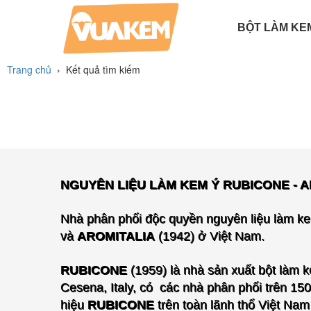
BỘT LÀM KE
BỘT LÀM BÁNH
PHỤ GIA LÀM KEM
BỘT LÀM KEM TƯƠI
HƯƠNG LIỆU LÀM KEM
BỘT LÀM KEM CỨNG
Trang chủ
›
Kết quả tìm kiếm
NGUYÊN LIỆU LÀM KEM Ý RUBICONE - 
Nhà phân phối độc quyền nguyên liệu làm ke
và
AROMITALIA
(1942) ở Việt Nam.
RUBICONE
(1959) là nhà sản xuất bột làm k
Cesena, Italy, có các nhà phân phối trên 150 
hiệu
RUBICONE
trên toàn lãnh thổ Việt Na