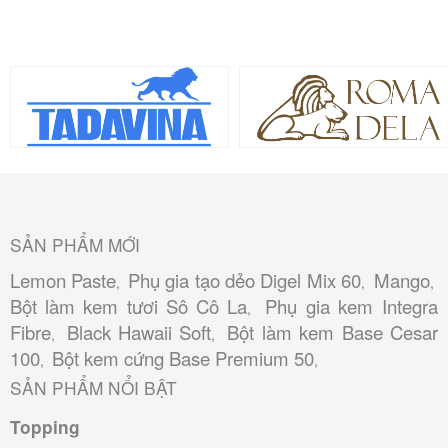
SẢN PHẨM MỚI
Lemon Paste
Phụ gia tạo dẻo Digel Mix 60
Mango
,
,
,
Bột làm kem tươi Sô Cô La
Phụ gia kem Integra
,
Fibre
Black Hawaii Soft
Bột làm kem Base Cesar
,
,
100
Bột kem cứng Base Premium 50
,
,
SẢN PHẨM NỔI BẬT
Topping