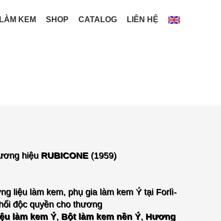
 LÀM KEM
SHOP
CATALOG
LIÊN HỆ
hương hiệu
RUBICONE
(1959)
g liệu làm kem, phụ gia làm kem Ý tại Forlì-
ối độc quyền cho thương
iệu làm kem Ý
,
Bột làm kem nền Ý
,
Hương