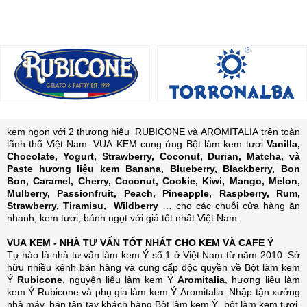
kem ngon với 2 thương hiệu RUBICONE và AROMITALIA trên toàn
lãnh thổ Việt Nam. VUA KEM cung ứng Bột làm kem tươi
Vanilla,
Chocolate, Yogurt, Strawberry, Coconut, Durian, Matcha, và
Paste hương liệu kem Banana, Blueberry, Blackberry, Bon
Bon, Caramel, Cherry, Coconut, Cookie, Kiwi, Mango, Melon,
Mulberry, Passionfruit, Peach, Pineapple, Raspberry, Rum,
Strawberry, Tiramisu, Wildberry
… cho các chuỗi cửa hàng ăn
nhanh, kem tươi, bánh ngọt với giá tốt nhất Việt Nam.
VUA KEM - NHÀ TƯ VẤN TỐT NHẤT CHO KEM VÀ CAFE Ý
Tự hào là nhà tư vấn làm kem Ý số 1 ở Việt Nam từ năm 2010. Sở
hữu nhiều kênh bán hàng và cung cấp độc quyền về Bột làm kem
Ý
Rubicone
, nguyên liệu làm kem Ý
Aromitalia
, hương liệu làm
kem Ý Rubicone và phụ gia làm kem Ý Aromitalia.
Nhập tận xưởng
nhà máy, bán tận tay khách hàng Bột làm kem Ý, bột làm kem tươi,