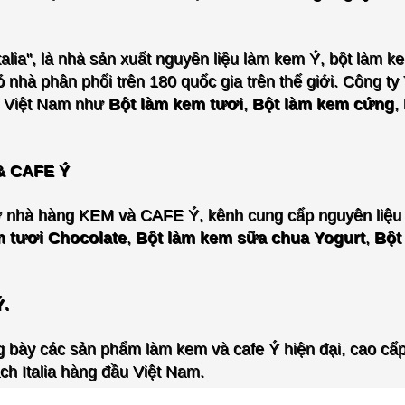
talia", là nhà sản xuất nguyên liệu làm kem Ý, bột làm 
ó nhà phân phối trên 180 quốc gia trên thế giới.
Công ty
ổ Việt Nam
như
Bột làm kem tươi
,
Bột làm kem cứng
,
& CAFE Ý
mở nhà hàng KEM và CAFE Ý, kênh cung cấp nguyên liệu 
m tươi Chocolate
,
Bột làm kem sữa chua Yogurt
,
Bột
.
 bày các sản phẩm làm kem và cafe Ý hiện đại, cao cấp
ch Italia hàng đầu Việt Nam.