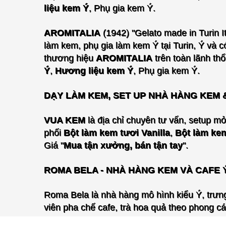
liệu kem Ý
, Phụ gia kem Ý.
AROMITALIA
(1942) "Gelato made in Turin I
làm kem, phụ gia làm kem Ý tại Turin, Ý và c
thương hiệu
AROMITALIA
trên toàn lãnh th
Ý
,
Hương liệu kem Ý
, Phụ gia kem Ý.
DẠY LÀM KEM, SET UP NHÀ HÀNG KEM 
VUA KEM
là địa chỉ chuyên tư vấn, setup 
phối
Bột làm kem tươi Vanilla
,
Bột làm ke
Giá "
Mua tận xưởng, bán tận tay
".
ROMA BELA - NHÀ HÀNG KEM VÀ CAFE Ý
Roma Bela là nhà hàng mô hình kiểu Ý, trưng
viên pha chế cafe, trà hoa quả theo phong cá