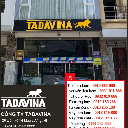
[X]
Bột làm kem -
0915 883 888
Nguyên liệu kem -
0931 811 888
Hạt cafe, Pod -
0932 819 888
Tủ trưng bày -
0919 135 288
Tủ cấp đông -
0918 235 188
Máy làm kem -
0916 819 888
Máy pha cafe -
0912 115 188
Lò nướng -
0986 883 888