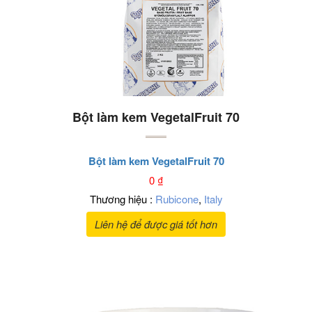
Bột làm kem VegetalFruit 70
Bột làm kem VegetalFruit 70
0
₫
Thương hiệu :
Rubicone
,
Italy
Liên hệ để được giá tốt hơn