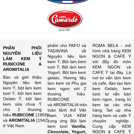
phẩm cho PAFO và
ROMA BELA - mô
PHÂN PHỐI
TADAVINA về
hình nhà hàng KEM
NGUYÊN LIỆU
Nguyên liệu làm
NGON & CAFE Ý
LÀM KEM Ý
kem Ý, Bột làm kem
với đầy đủ món
RUBICONE &
tươi Ý, Bột làm kem
KEM NGON và
AROMITALIA
Yogurt, Bột làm kem
CAFE Ý tại đây. Là
Bán và giới thiệu
gelato, Hương liệu
nơi tư vấn làm kem
Nguyên liệu làm
làm kem và Phụ gia
và cafe, đào tạo làm
kem Ý, bột làm kem
kem ngon với 2
kem Gelato, kem
tươi Ý, bột làm kem
thương hiệu
tươi, tư vấn bán
Gelato Ý, bột làm
RUBICONE
kem ngon, trang trí
kem sữa chua Ý
và AROMITALIA trên
kem tại các nhà
cho 2 thương
toàn lãnh thổ Việt
hàng. Set up nhà
hiệu
RUBICONE
(1959)
Nam. VUA KEM
hàng kem và cafe Ý
và
AROMITALIA
(1942)
cung ứng Bột làm
chuyên nghiệp.
ở Việt Nam.
kem tươi
Vanilla,
Cung cấp KEM
Chocolate, Yogurt,
NGON & CAFE Ý