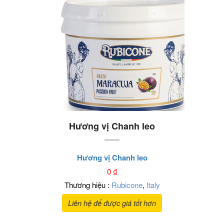
Hương vị Chanh leo
Hương vị Chanh leo
0
₫
Thương hiệu :
Rubicone
,
Italy
Liên hệ để được giá tốt hơn