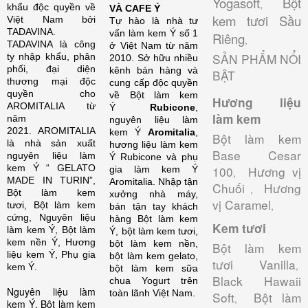
Yogasoft
Bột
,
khẩu độc quyền về
VÀ CAFE Ý
kem tươi Sầu
Việt Nam bởi
Tự hào là nhà tư
TADAVINA.
vấn làm kem Ý số 1
Riêng
,
TADAVINA là công
ở Việt Nam từ năm
SẢN PHẨM NỔI
ty nhập khẩu, phân
2010. Sở hữu nhiều
phối, đại diện
kênh bán hàng và
BẬT
thương mại độc
cung cấp độc quyền
quyền cho
về Bột làm kem
Hương liệu
AROMITALIA từ
Ý
Rubicone
,
làm kem
năm
nguyên liệu làm
2021. AROMITALIA
kem Ý
Aromitalia
,
Bột làm kem
là nhà sản xuất
hương liệu làm kem
Base Cesar
nguyên liệu làm
Ý Rubicone và phụ
kem Ý “ GELATO
100
Hương vị
gia làm kem Ý
,
MADE IN TURIN”,
Aromitalia.
Nhập tận
Chuối
Hương
,
Bột làm kem
xưởng nhà máy,
vị Caramel
,
tươi, Bột làm kem
bán tận tay khách
cứng, Nguyên liệu
hàng Bột làm kem
Kem tươi
làm kem Ý, Bột làm
Ý, bột làm kem tươi,
kem nền Ý, Hương
bột làm kem nền,
Bột làm kem
liệu kem Ý, Phụ gia
bột làm kem gelato,
tươi Vanilla
,
kem Ý.
bột làm kem sữa
Black Hawaii
chua Yogurt trên
Nguyên liệu làm
toàn lãnh Việt Nam.
Soft
Bột làm
,
kem Ý, Bột làm kem