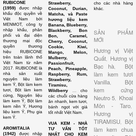
RUBICONE
Strawberry,
cho các nhà hàng
(1959)
được nhập
Coconut, Durian,
khác.
khẩu độc quyền về
Matcha, và Paste
Việt Nam bởi
hương liệu kem
MENMOT, công ty
Banana, Blueberry,
nhập khẩu, phân
Blackberry, Bon
SẢN PHẨM
phối và đại diện
Bon, Caramel,
MỚI
thương mại độc
Cherry, Coconut,
quyền thương
Cookie, Kiwi,
Hương vị Việt
hiệu RUBICONE
Mango, Melon,
Quất
Hương vị
trên toàn lãnh thổ
Mulberry,
,
Việt Nam từ năm
Passionfruit,
Bạc hà
Bột
,
2017. RUBICONE là
Peach, Pineapple,
làm kem tươi
nhà sản xuất
Raspberry, Rum,
nguyên liệu làm
Strawberry,
Vanilla
Bột
,
kem Ý, Bột làm kem
Tiramisu,
kem cứng
tươi, Bột làm kem
Wildberry
… cho
cứng, Nguyên liệu
các chuỗi cửa hàng
Neutro 5
Khoai
,
làm kem Ý, Bột làm
ăn nhanh, kem tươi,
Môn - Taro
,
kem nền Ý, Hương
bánh ngọt với giá
liệu kem Ý, Phụ gia
Hương vị
tốt nhất Việt Nam.
kem Ý.
TIRAMISU
Bột
,
VUA KEM - NHÀ
làm kem chua
AROMITALIA
TƯ VẤN TỐT
(1942)
được nhập
NHẤT CHO KEM