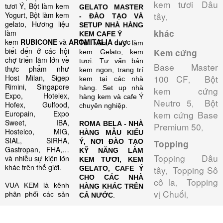
kem tươi Dâu
tươi Ý, Bột làm kem
GELATO MASTER
Yogurt, Bột làm kem
tây
- ĐÀO TẠO VÀ
,
gelato, Hương liệu
SETUP NHÀ HÀNG
khác
làm
KEM CAFE Ý
kem
RUBICONE
và
AROMITALIA
được
Tư vấn, dạy làm
biết đến ở các hội
Kem cứng
kem Gelato, kem
chợ triển lãm lớn về
tươi. Tư vấn bán
Base Master
thực phẩm như
kem ngon, trang trí
Host Milan, Sigep
100 CF
Bột
kem tại các nhà
,
Rimini, Singapore
hàng. Set up nhà
kem cứng
Expo, Hotelex,
hàng kem và cafe Ý
Neutro 5
Bột
,
Hofex, Gulfood,
chuyên nghiệp.
Europain, Expo
kem cứng Base
Sweet, IBA,
ROMA BELA - NHÀ
Premium 50
,
Hostelco, MIG,
HÀNG MẪU KIỂU
SIAL, SIRHA,
Ý, NƠI ĐÀO TẠO
Topping
Gastropan, FHA,…
KỸ NĂNG LÀM
Topping Dâu
và nhiều sự kiện lớn
KEM TƯƠI, KEM
khác trên thế giới.
tây
Topping Sô
GELATO, CAFE Ý
,
CHO CÁC NHÀ
cô la
Topping
,
VUA KEM là kênh
HÀNG KHÁC TRÊN
vị Chuối
,
phân phối các sản
CẢ NƯỚC
.